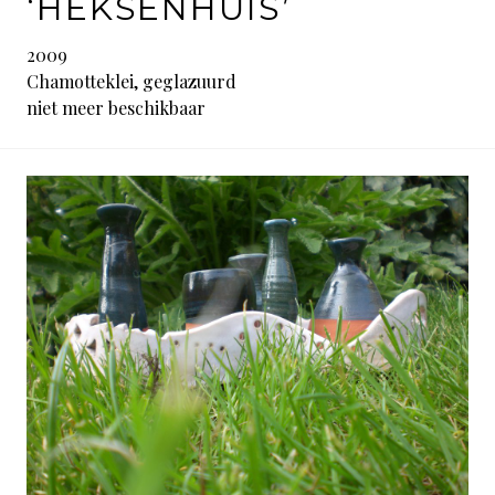
‘HEKSENHUIS’
2009
Chamotteklei, geglazuurd
niet meer beschikbaar